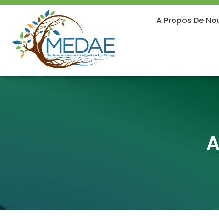
A Propos De No
A