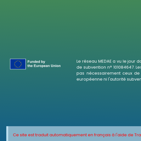
Le réseau MEDAE a vu le jour d
de subvention n° 101084647. Le
pas nécessairement ceux de l
européenne ni l'autorité subve
Ce site est traduit automatiquement en français à l'aide de Tr