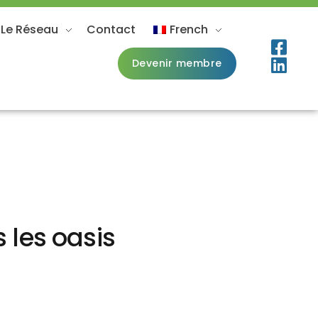
 Le Réseau
Contact
French
Devenir membre
 les oasis