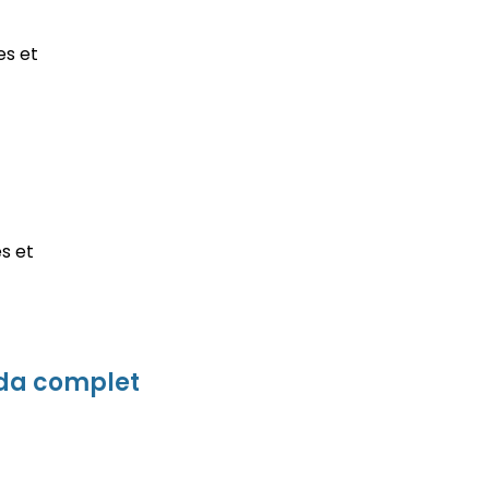
es et
s et
enda complet